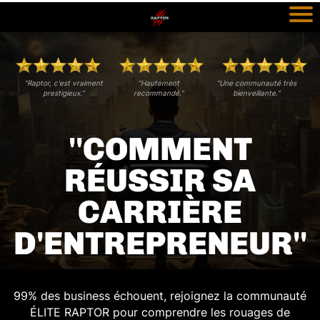
"Raptor, c'est vraiment
"Hautement
"Une communauté très
prestigieux."
recommandé."
bienveillante."
''COMMENT
RÉUSSIR SA
CARRIÈRE
D'ENTREPRENEUR''
99% des business échouent, rejoignez la communauté
ÉLITE RAPTOR pour comprendre les rouages de